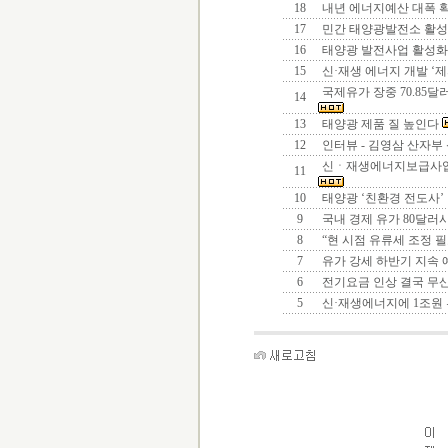
18
내년 에너지예산 대폭 
17
민간 태양광발전소 활
16
태양광 발전사업 활성화
15
신·재생 에너지 개발 ‘
국제유가 장중 70.85달러
14
13
태양광 제품 질 높인다
12
인터뷰 - 김영삼 산자
신ㆍ재생에너지보급사업
11
10
태양광 ‘친환경 전도사’
9
국내 경제 유가 80달러
8
“현 시점 유류세 조정 
7
유가 강세 하반기 지속
6
전기요금 인상 결국 무
5
신·재생에너지에 1조원