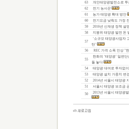
63
개인태양광발전소로 투
62
전기 농사꾼
61
농가 태양광 확대 방안
60
전기요금 낮춰도 가정 
59
2016년 신재생 정책 설
58
지붕위 태양광 발전 돈 
‘소규모 태양광사업자 
57
탄’
56
REC 가격 소폭 인상 "
한화의 ‘태양광’ 일편단
55
돌 놓다
54
태양광 대여로 투자없이
53
태양광 설치 가중치 변
52
2014년 서울시 태양광 
51
서울시 태양광 보조금 
2013년 서울시 태양광발
50