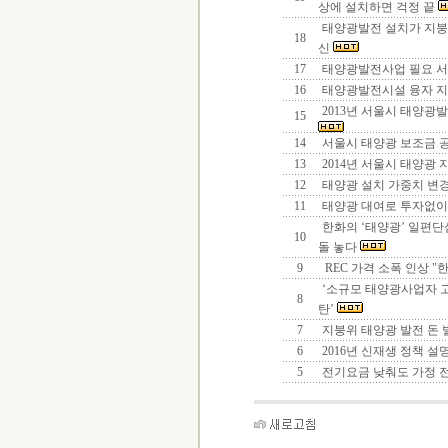
상에 설치하면 걱정 끝
태양광발전 설치가 지붕
18
신
17
태양광발전사업 필요 
16
태양광발전시설 융자 지
2013년 서울시 태양광발
15
14
서울시 태양광 보조금 
13
2014년 서울시 태양광 
12
태양광 설치 가중치 변
11
태양광 대여로 투자없이
한화의 ‘태양광’ 일편단
10
돌 놓다
9
REC 가격 소폭 인상 "
‘소규모 태양광사업자 
8
탄’
7
지붕위 태양광 발전 돈 
6
2016년 신재생 정책 설
5
전기요금 낮춰도 가정 