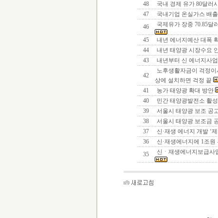
48
국내 경제 유가 80달러
47
국내기업 온실가스 배출
국제유가 장중 70.85달러
46
45
내년 에너지예산 대폭 
44
내년 태양광 시장수요 
43
내년부터 신 에너지사업
노후생활자금이 걱정이
42
상에 설치하면 걱정 끝
41
농가 태양광 확대 방안
40
민간 태양광발전소 활
39
서울시 태양광 보조 공
38
서울시 태양광 보조금 
37
신·재생 에너지 개발 ‘
36
신·재생에너지에 1조원
신ㆍ재생에너지보급사업
35