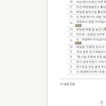
18
내년 에너지예산 대폭 
17
민간 태양광발전소 활
16
태양광 발전사업 활성화
15
신·재생 에너지 개발 ‘
국제유가 장중 70.85달러
14
13
태양광 제품 질 높인다
12
인터뷰 - 김영삼 산자
신ㆍ재생에너지보급사업
11
10
태양광 ‘친환경 전도사’
9
국내 경제 유가 80달러
8
“현 시점 유류세 조정 
7
유가 강세 하반기 지속
6
전기요금 인상 결국 무
5
신·재생에너지에 1조원