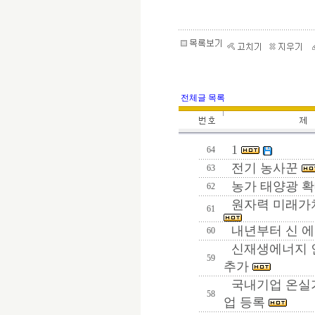
전체글 목록
1
64
전기 농사꾼
63
농가 태양광 확
62
원자력 미래가
61
내년부터 신 
60
신재생에너지 인
59
추가
국내기업 온실가
58
업 등록