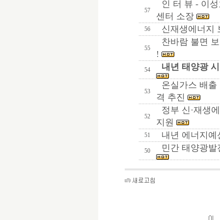
인 터 뷰 - 이
57
센터 소장
신재생에너지 
56
찬바람 불면 보
55
!
내년 태양광 
54
온실가스 배출 
53
격 추진
정부 신·재생에
52
지원
내년 에너지예
51
민간 태양광발
50