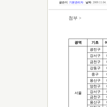
글쓴이
:
기본관리자
날짜
: 2009.11.04
첨부 >
광역
기초
광진구
강서구
금천구
강동구
중구
용산구
양천구
강서구
서울
금천구
용산구