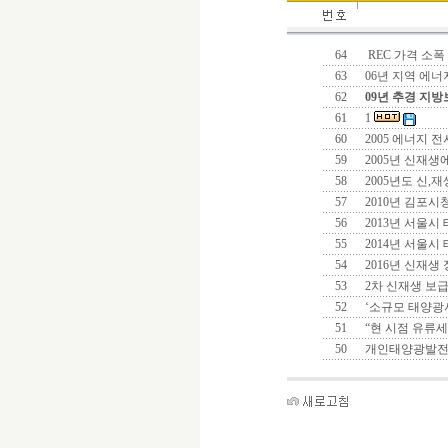
64
REC 가격 소폭
63
06년 지역 에너
62
09년 추경 지
61
1
60
2005 에너지 
59
2005년 신재생에
58
2005년도 신,
57
2010년 김포시
56
2013년 서울시
55
2014년 서울시
54
2016년 신재생
53
2차 신재생 보
52
‘소규모 태양광
51
“현 시점 유류세
50
개인태양광발전