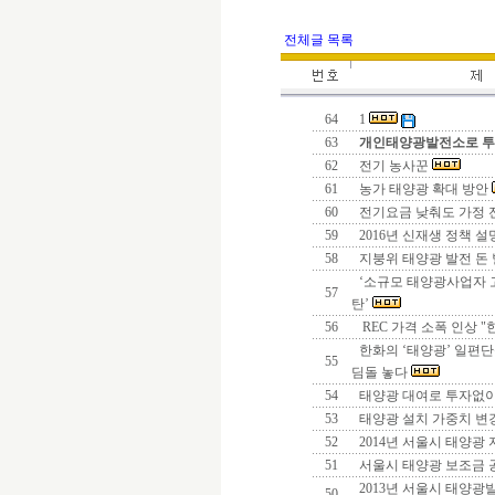
전체글 목록
64
1
63
개인태양광발전소로 
62
전기 농사꾼
61
농가 태양광 확대 방안
60
전기요금 낮춰도 가정 
59
2016년 신재생 정책 
58
지붕위 태양광 발전 돈
‘소규모 태양광사업자 
57
탄’
56
REC 가격 소폭 인상 "
한화의 ‘태양광’ 일편단
55
딤돌 놓다
54
태양광 대여로 투자없이
53
태양광 설치 가중치 변
52
2014년 서울시 태양광
51
서울시 태양광 보조금
2013년 서울시 태양광
50