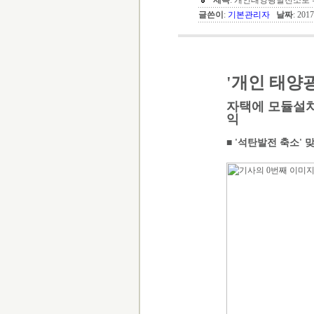
제목
: 개인태양광발전소로
글쓴이
:
기본관리자
날짜
: 201
'개인 태양
자택에 모듈설치
익
■
'석탄발전 축소' 