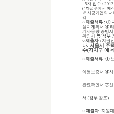
- 5차 접수 : 2013.
(4차접수에서 예산
※ 시공기업의 서
감
○
제출서류 :
① 
설치계획서 ④ 
기사용량 증빙서류
확인서 등(첨부 
○
제출자 :
지원신
나. 서울시 
수(자치구 에
○
제출서류
① 
:
이행보증서 ④사
완료확인서 ⑦신
서 (첨부 참조)
○ 제출자
지원대
: