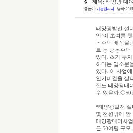
제목
: 태양광 대
글쓴이
:
기본관리자
날짜
: 201
태양광발전 설비
업’이 초여름 햇
독주택 배정물량 
트 등 공동주택
있다. 초기 투
하다는 입소문을
있다. 이 사업
인기비결을 살펴
집도 태양광대여
수 있을까.◇50
“태양광발전 설
몇 천원밖에 안 
태양광대여사업에
은 50여평 규모