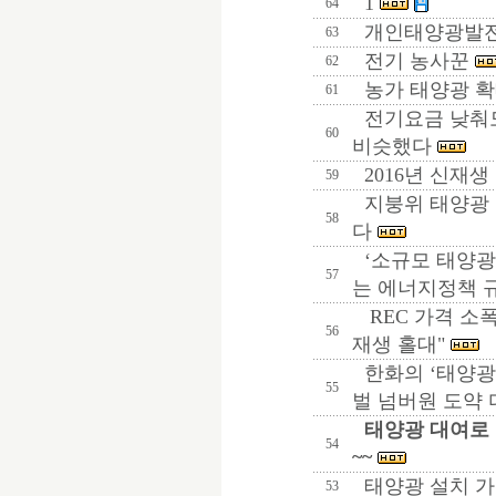
1
64
개인태양광발전
63
전기 농사꾼
62
농가 태양광 확
61
전기요금 낮춰도
60
비슷했다
2016년 신재생
59
지붕위 태양광 
58
다
‘소규모 태양
57
는 에너지정책 
REC 가격 소폭
56
재생 홀대"
한화의 ‘태양광’
55
벌 넘버원 도약
태양광 대여로
54
~~
태양광 설치 가
53