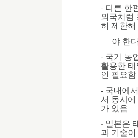
-
다른 한
외국처럼 
히 제한해
야 한
-
국가 농
활용한 태
인 필요함
-
국내에서
서 동시에
가 있음
-
일본은 
과 기술이