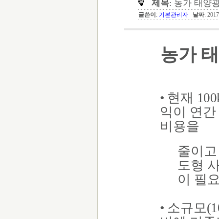
제목
: 농가 태양
글쓴이
:
기본관리자
날짜
: 201
농가 태
•
현재
10
익이 연
비용을
줄이고
도형 
이 필
•
소규모
(