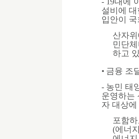
-
19
대에 
설비에 대
입안이 국
산자위
민단체
하고 
•
금융 조
-
농민 태
운영하는 
자 대상에
포함하
(
에너지
에너지