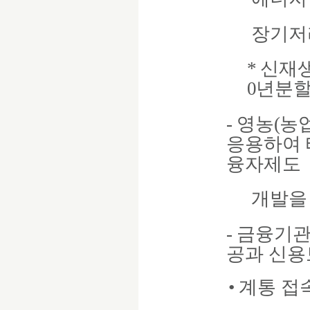
장기저
*
신재
0
년분
-
영농
(
농
응용하여 
융자제도
개발을
-
금융기관
공과 신용
•
계통 접