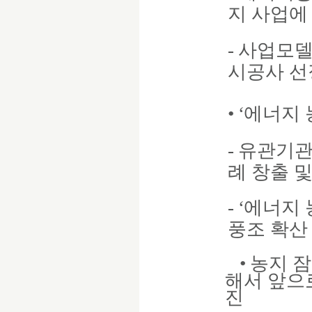
지 사업에
-
사업모
시공사 선
•
‘
에너지 
-
유관기관
례 창출 
-
‘
에너지 
풍조 확산
•
농지 잠
해서 앞으
진