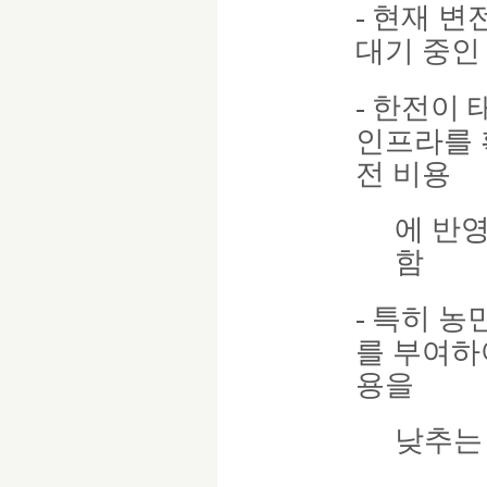
-
현재 변
대기 중인
-
한전이 
인프라를 
전 비용
에 반
함
-
특히 농
를 부여하
용을
낮추는