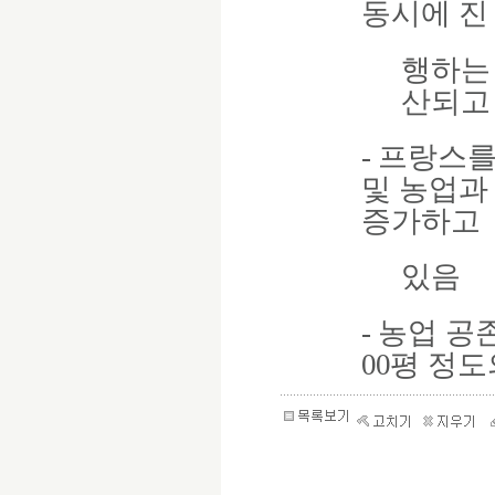
동시에 진
행하는
산되고
-
프랑스를
및 농업과
증가하고
있음
-
농업 공
00
평 정도