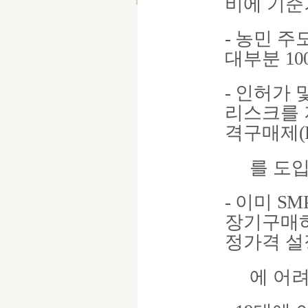
비에 기
-
농민 주
대부분
1
-
인허가 
리스크를 
격구매제
(
를 도
-
이미
SM
장기구매
정가격 설
에 어