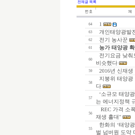
전체글 목록
1
64
개인태양광발전
63
전기 농사꾼
62
농가 태양광 확
61
전기요금 낮춰도
60
비슷했다
2016년 신재생
59
지붕위 태양광 
58
다
‘소규모 태양
57
는 에너지정책 
REC 가격 소폭
56
재생 홀대"
한화의 ‘태양광’
55
벌 넘버원 도약